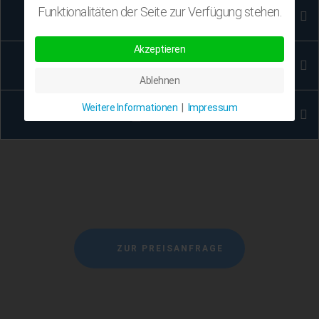
Funktionalitäten der Seite zur Verfügung stehen.
LOGO
Akzeptieren
GESCHÄFTSPAPIERE
Ablehnen
Weitere Informationen
|
Impressum
FLYER
ZUR PREISANFRAGE