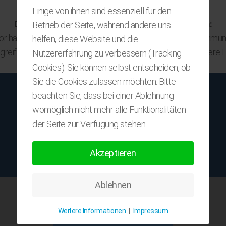
Einige von ihnen sind essenziell für den
Das klassische und unverzichtbare Werbemedium:
Betrieb der Seite, während andere uns
r hat die gedruckte Information ihren festen Platz im Kommun
helfen, diese Website und die
n greifbar und ermöglicht dadurch immer noch eine besondere 
Nutzererfahrung zu verbessern (Tracking
Cookies). Sie können selbst entscheiden, ob
Sie die Cookies zulassen möchten. Bitte
LOGO
beachten Sie, dass bei einer Ablehnung
womöglich nicht mehr alle Funktionalitäten
der Seite zur Verfügung stehen.
GESCHÄFTSPAPIERE
Akzeptieren
FLYER
Ablehnen
Weitere Informationen
|
Impressum