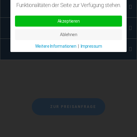
Funktionalitäten der Seite zur Verfügung stehen.
LOGO
Akzeptieren
GESCHÄFTSPAPIERE
Ablehnen
Weitere Informationen
|
Impressum
FLYER
ZUR PREISANFRAGE