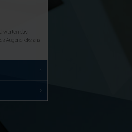
nd werten das
nes Augenblicks ans