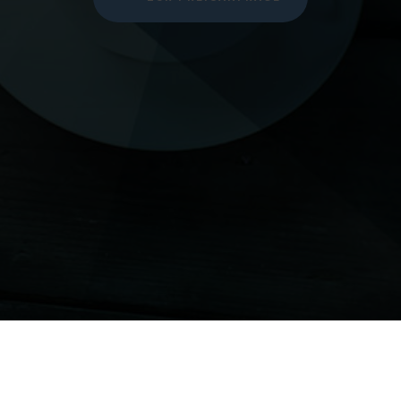
ial Media
Telefon
Lubomir Svetl
09921-970619
Pfleggasse 12