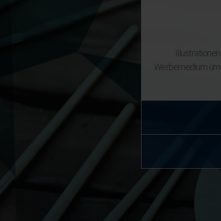
Illustration
Werbemedium um ein